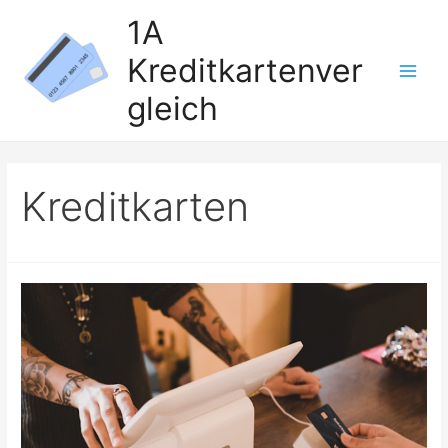
Zum
1A
Inhalt
Kreditkartenver
springen
Main
gleich
Men
Kreditkarten