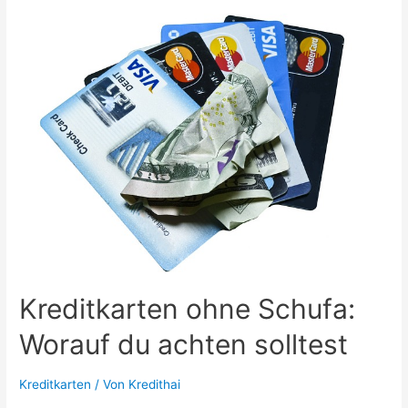
Zweck:
Welche
Karte
ist
die
Richtige
für
mich?
Kreditkarten ohne Schufa:
Worauf du achten solltest
Kreditkarten
/ Von
Kredithai