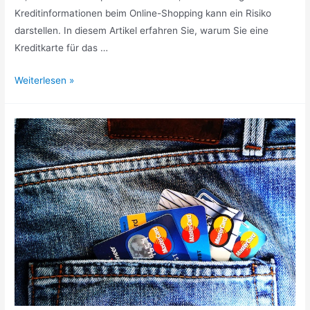
Kreditinformationen beim Online-Shopping kann ein Risiko
darstellen. In diesem Artikel erfahren Sie, warum Sie eine
Kreditkarte für das …
Die
Weiterlesen »
Vorteile
einer
Kreditkarte
für
das
Online-
Shopping