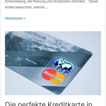
Entscheidung, die Planung und Verständnis erfordert. Dieser
Artikel beleuchtet, welche …
Kartenzahlungen
Weiterlesen »
im
Betrieb:
Was
Unternehmen
vor
der
Einführung
beachten
sollten
Die perfekte Kreditkarte in