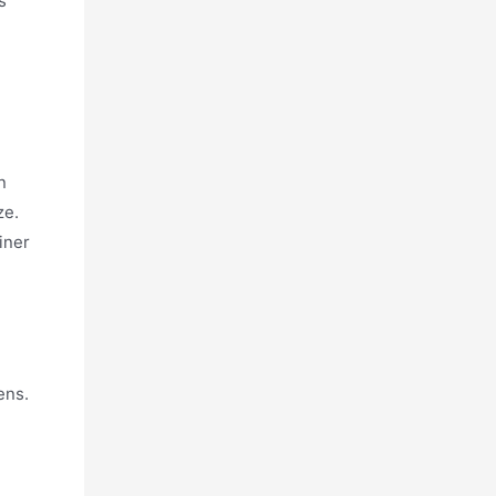
s
n
ze.
iner
ens.