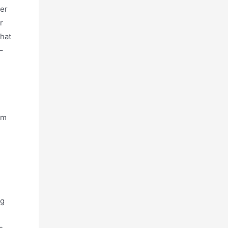
ber
r
hat
–
am
ng