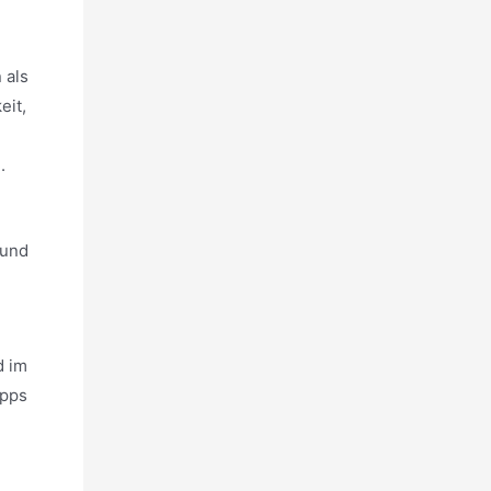
 als
eit,
.
 und
d im
Apps