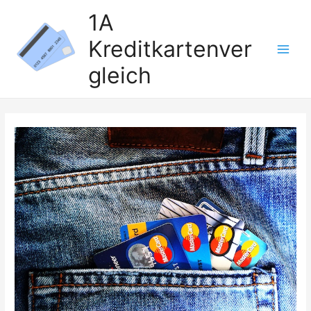
Zum
1A
Inhalt
Kreditkartenver
springen
Main
gleich
Men