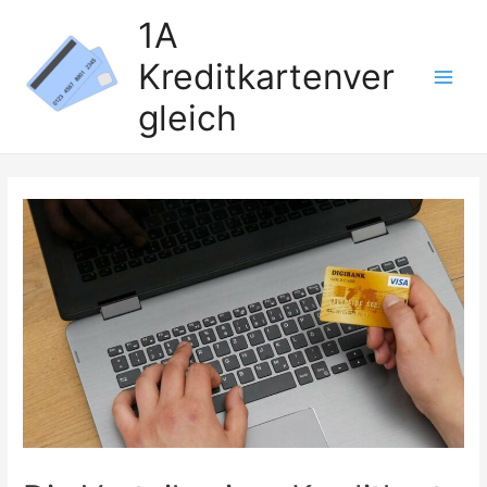
Zum
1A
Inhalt
Kreditkartenver
springen
Main
gleich
Men