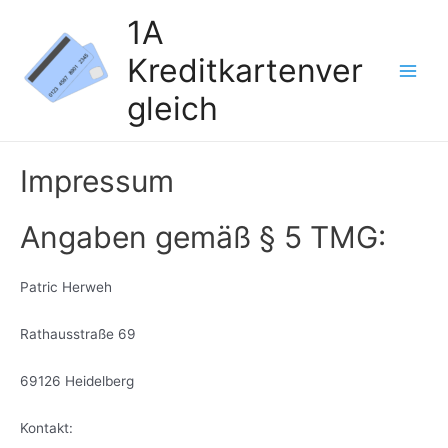
Zum
1A
Inhalt
Kreditkartenver
springen
Main
gleich
Men
Impressum
Angaben gemäß § 5 TMG:
Patric Herweh
Rathausstraße 69
69126 Heidelberg
Kontakt: