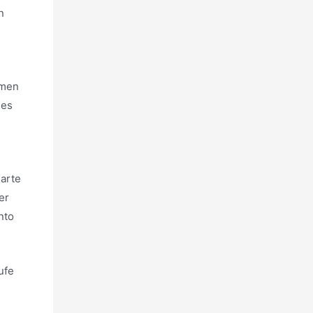
n
hmen
ies
Karte
er
nto
ufe