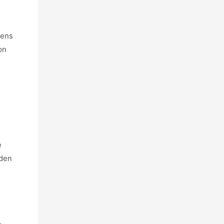
lens
on
e
lden