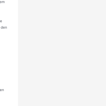
dem
te
r den
len