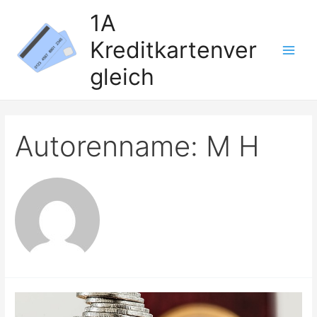
Zum
1A
Inhalt
Kreditkartenver
springen
Main
gleich
Men
Autorenname: M H