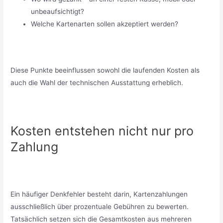
unbeaufsichtigt?
Welche Kartenarten sollen akzeptiert werden?
Diese Punkte beeinflussen sowohl die laufenden Kosten als
auch die Wahl der technischen Ausstattung erheblich.
Kosten entstehen nicht nur pro
Zahlung
Ein häufiger Denkfehler besteht darin, Kartenzahlungen
ausschließlich über prozentuale Gebühren zu bewerten.
Tatsächlich setzen sich die Gesamtkosten aus mehreren