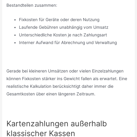
Bestandteilen zusammen:
Fixkosten für Geräte oder deren Nutzung
Laufende Gebühren unabhängig vom Umsatz
Unterschiedliche Kosten je nach Zahlungsart
Interner Aufwand für Abrechnung und Verwaltung
Gerade bei kleineren Umsätzen oder vielen Einzelzahlungen
können Fixkosten stärker ins Gewicht fallen als erwartet. Eine
realistische Kalkulation berücksichtigt daher immer die
Gesamtkosten über einen längeren Zeitraum.
Kartenzahlungen außerhalb
klassischer Kassen