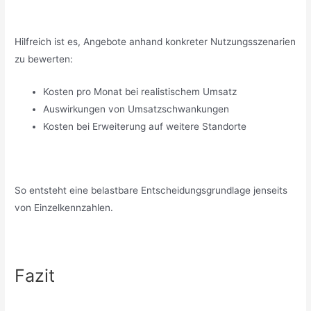
Hilfreich ist es, Angebote anhand konkreter Nutzungsszenarien
zu bewerten:
Kosten pro Monat bei realistischem Umsatz
Auswirkungen von Umsatzschwankungen
Kosten bei Erweiterung auf weitere Standorte
So entsteht eine belastbare Entscheidungsgrundlage jenseits
von Einzelkennzahlen.
Fazit