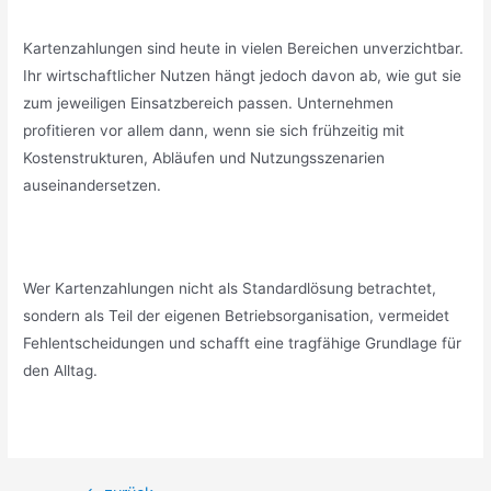
Kartenzahlungen sind heute in vielen Bereichen unverzichtbar.
Ihr wirtschaftlicher Nutzen hängt jedoch davon ab, wie gut sie
zum jeweiligen Einsatzbereich passen. Unternehmen
profitieren vor allem dann, wenn sie sich frühzeitig mit
Kostenstrukturen, Abläufen und Nutzungsszenarien
auseinandersetzen.
Wer Kartenzahlungen nicht als Standardlösung betrachtet,
sondern als Teil der eigenen Betriebsorganisation, vermeidet
Fehlentscheidungen und schafft eine tragfähige Grundlage für
den Alltag.