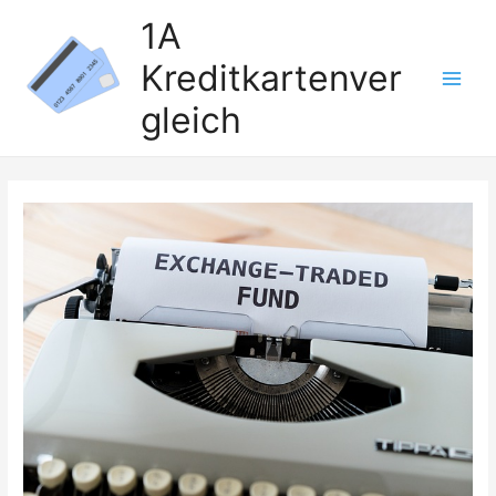
Zum
1A
Inhalt
Kreditkartenver
springen
Main
gleich
Men